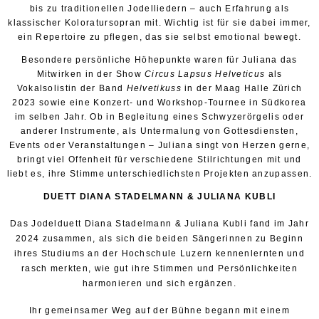
bis zu traditionellen Jodelliedern – auch Erfahrung als
klassischer Koloratursopran mit. Wichtig ist für sie dabei immer,
ein Repertoire zu pflegen, das sie selbst emotional bewegt.
Besondere persönliche Höhepunkte waren für Juliana das
Mitwirken in der Show
Circus Lapsus Helveticus
als
Vokalsolistin der Band
Helvetikuss
in der Maag Halle Zürich
2023 sowie eine Konzert- und Workshop-Tournee in Südkorea
im selben Jahr. Ob in Begleitung eines Schwyzerörgelis oder
anderer Instrumente, als Untermalung von Gottesdiensten,
Events oder Veranstaltungen – Juliana singt von Herzen gerne,
bringt viel Offenheit für verschiedene Stilrichtungen mit und
liebt es, ihre Stimme unterschiedlichsten Projekten anzupassen.
DUETT DIANA STADELMANN & JULIANA KUBLI
Das Jodelduett Diana Stadelmann & Juliana Kubli fand im Jahr
2024 zusammen, als sich die beiden Sängerinnen zu Beginn
ihres Studiums an der Hochschule Luzern kennenlernten und
rasch merkten, wie gut ihre Stimmen und Persönlichkeiten
harmonieren und sich ergänzen.
Ihr gemeinsamer Weg auf der Bühne begann mit einem