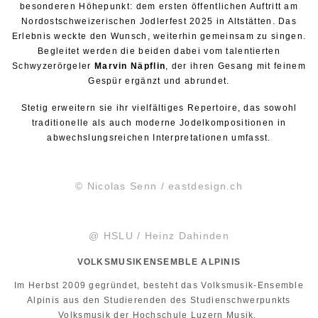
besonderen Höhepunkt: dem ersten öffentlichen Auftritt am
Nordostschweizerischen Jodlerfest 2025 in Altstätten. Das
Erlebnis weckte den Wunsch, weiterhin gemeinsam zu singen.
Begleitet werden die beiden dabei vom talentierten
Schwyzerörgeler
Marvin Näpflin
, der ihren Gesang mit feinem
Gespür ergänzt und abrundet.
Stetig erweitern sie ihr vielfältiges Repertoire, das sowohl
traditionelle als auch moderne Jodelkompositionen in
abwechslungsreichen Interpretationen umfasst.
© Nicolas Senn / eastdesign.ch
@ HSLU / Heinz Dahinden
VOLKSMUSIKENSEMBLE ALPINIS
Im Herbst 2009 gegründet, besteht das Volksmusik-Ensemble
Alpinis aus den Studierenden des Studienschwerpunkts
Volksmusik der Hochschule Luzern Musik.